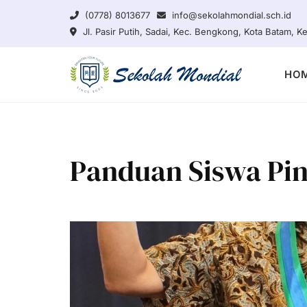
Skip
(0778) 8013677
info@sekolahmondial.sch.id
to
Jl. Pasir Putih, Sadai, Kec. Bengkong, Kota Batam, 
content
HO
Panduan Siswa Pi