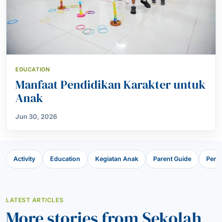
EDUCATION
Manfaat Pendidikan Karakter untuk
Anak
Jun 30, 2026
Activity
Education
Kegiatan Anak
Parent Guide
Pend
LATEST ARTICLES
More stories from Sekolah