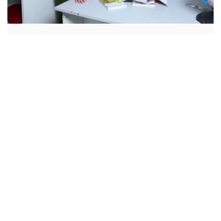
Cara Memilih Sekolah yang Tepat di Batam
About us
Careers
News & Articles
Copyright © 2026 Sekolah Mondial